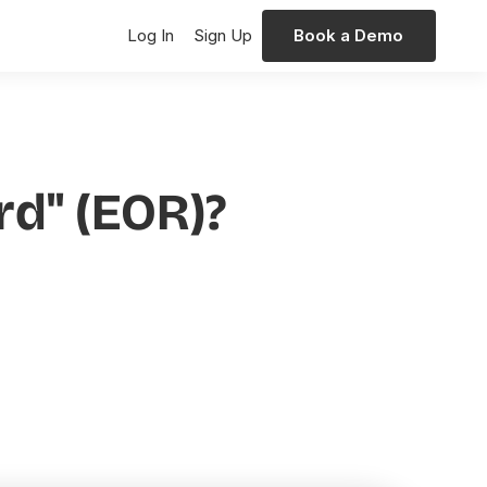
Log In
Sign Up
Book a Demo
rd" (EOR)?