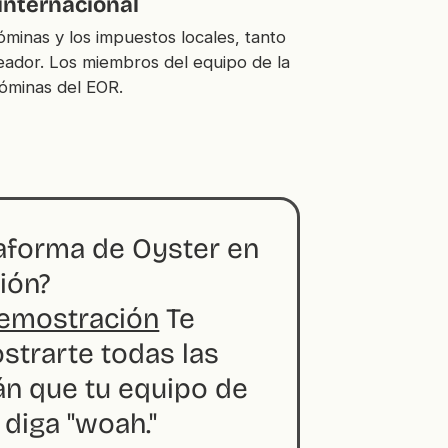
internacional
minas y los impuestos locales, tanto
ador. Los miembros del equipo de la
óminas del EOR.
taforma de Oyster en
ión?
emostración
Te
trarte todas las
án que tu equipo de
diga "woah."