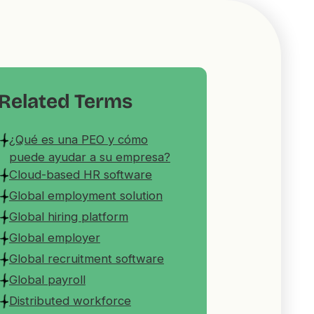
Related Terms
¿Qué es una PEO y cómo
puede ayudar a su empresa?
Cloud-based HR software
Global employment solution
Global hiring platform
Global employer
Global recruitment software
Global payroll
Distributed workforce