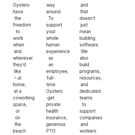
Oysters
way
and
have
around.
that
the
To
doesn’t
freedom
support
just
to
your
mean
work
whole
building
when
human
software.
and
experience
We
wherever
as
also
they’d
an
build
like
employee,
programs,
– at
full-
resources,
home,
time
and
at a
Oysters
dedicated
coworking
get
teams
space,
private
to
or
health
support
on
insurance,
companies
the
generous
and
beach
PTO
workers