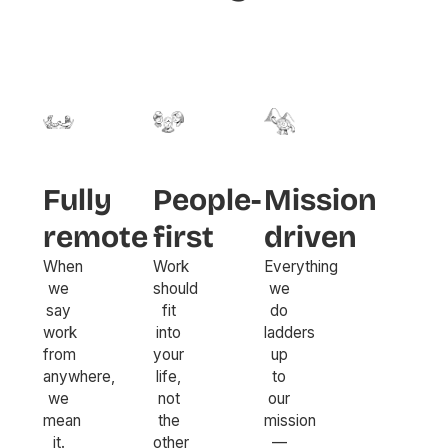
Fully
People-
Mission
remote
first
driven
When
Work
Everything
we
should
we
say
fit
do
work
into
ladders
from
your
up
anywhere,
life,
to
we
not
our
mean
the
mission
it.
other
—