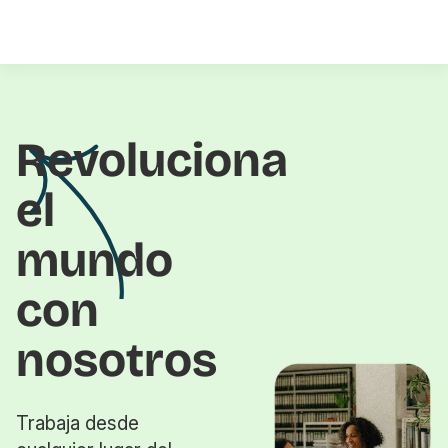
Revoluciona
el
mundo
con
nosotros
Trabaja desde