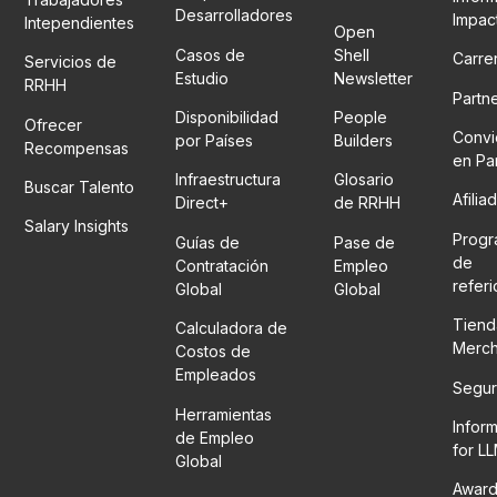
Desarrolladores
Impac
Intependientes
Open
Casos de
Shell
Carre
Servicios de
Estudio
Newsletter
RRHH
Partn
Disponibilidad
People
Ofrecer
Convi
por Países
Builders
Recompensas
en Pa
Infraestructura
Glosario
Buscar Talento
Afilia
Direct+
de RRHH
Salary Insights
Prog
Guías de
Pase de
de
Contratación
Empleo
refer
Global
Global
Tiend
Calculadora de
Merc
Costos de
Empleados
Segur
Herramientas
Infor
de Empleo
for L
Global
Award