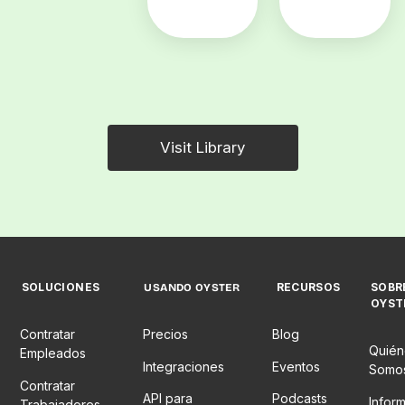
Visit Library
SOLUCIONES
RECURSOS
SOBR
USANDO OYSTER
OYST
Contratar
Precios
Blog
Quién
Empleados
Integraciones
Eventos
Somo
Contratar
API para
Podcasts
Infor
Trabajadores