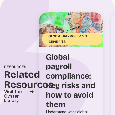
GLOBAL PAYROLL AND
BENEFITS
Global
payroll
RESOURCES
Related
compliance:
Resources
Key risks and
Visit the
how to avoid
Oyster
Library
them
Understand what global