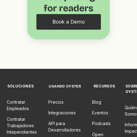
for readers
Book a Demo
SOLUCIONES
RECURSOS
SOBR
USANDO OYSTER
OYST
Contratar
Precios
Blog
Quién
Empleados
Integraciones
Eventos
Somo
Contratar
API para
Podcasts
Infor
Trabajadores
Desarrolladores
Impac
Intependientes
Open