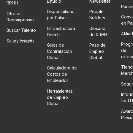
Estudio
Newsletter
RRHH
Partn
Disponibilidad
People
Ofrecer
Convi
por Países
Builders
Recompensas
en Pa
Infraestructura
Glosario
Buscar Talento
Afilia
Direct+
de RRHH
Salary Insights
Prog
Guías de
Pase de
de
Contratación
Empleo
refer
Global
Global
Tiend
Calculadora de
Merc
Costos de
Empleados
Segur
Herramientas
Infor
de Empleo
for L
Global
Award
Press