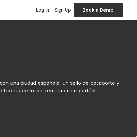
Log In
Sign Up
Book a Demo