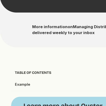
More information
on
Managing Distr
delivered weekly to your inbox
TABLE OF CONTENTS
Example
Learn more about Oyster