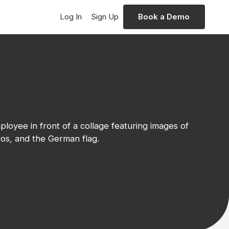
Log In
Sign Up
Book a Demo