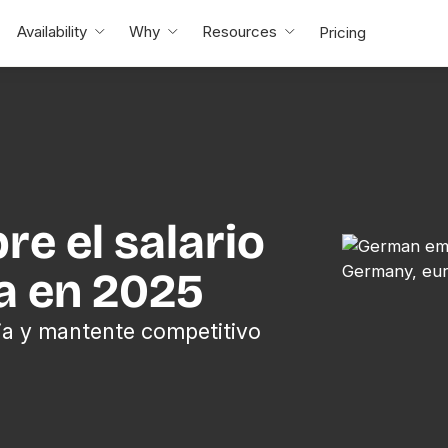
Availability
Why
Resources
Pricing
e el salario
a en 2025
ia y mantente competitivo