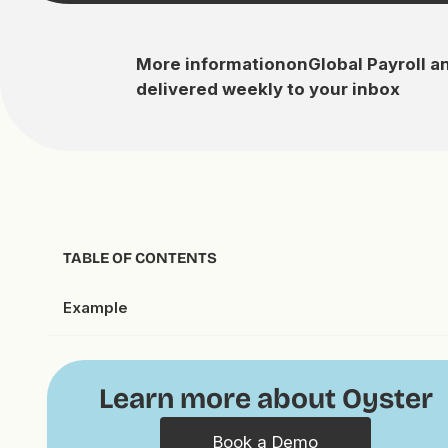
More information
on
Global Payroll a
delivered weekly to your inbox
TABLE OF CONTENTS
Example
Learn more about Oyster
Book a Demo