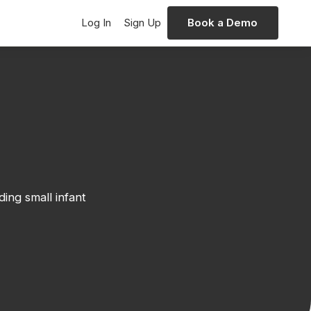
Log In
Sign Up
Book a Demo