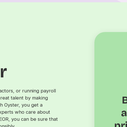
r
tors, or running payroll
reat talent by making
 Oyster, you get a
a
experts who care about
d EOR, you can be sure that
pr
nsibly.