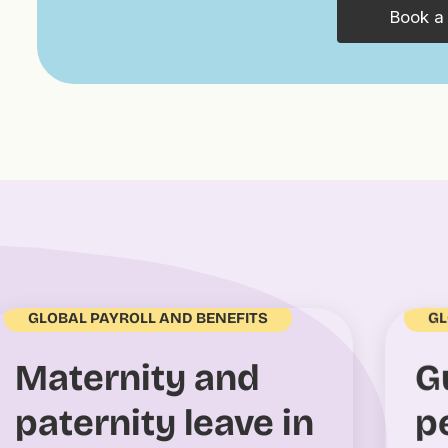
Book a
GL
GLOBAL PAYROLL AND BENEFITS
G
Maternity and
p
paternity leave in