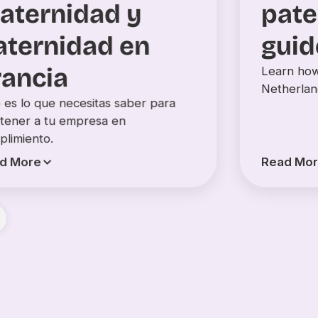
pate
aternidad y
guid
aternidad en
rancia
Learn how
Netherlan
 es lo que necesitas saber para
tener a tu empresa en
plimiento.
d More
Read Mo