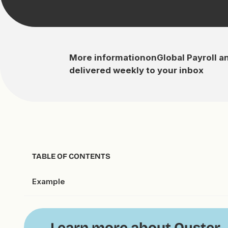
More information
on
Global Payroll a
delivered weekly to your inbox
TABLE OF CONTENTS
Example
Learn more about Oyster