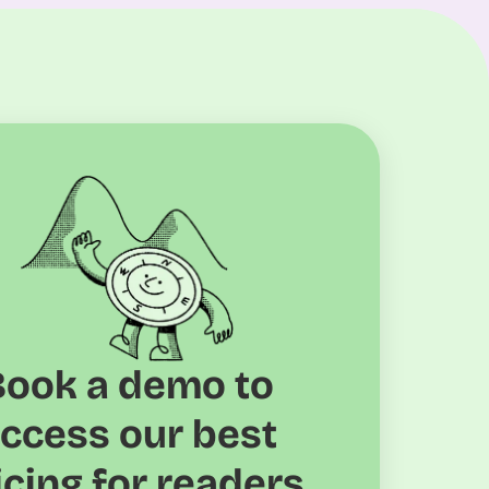
Book a demo to
ccess our best
icing for readers