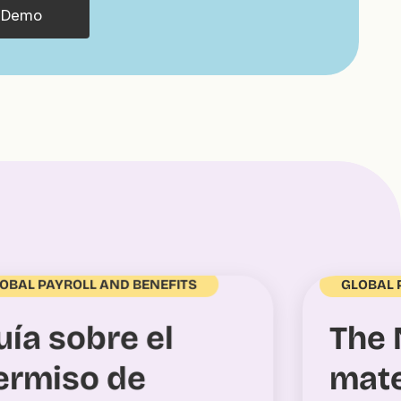
 Demo
GLOBAL 
OBAL PAYROLL AND BENEFITS
The 
uía sobre el
mate
ermiso de